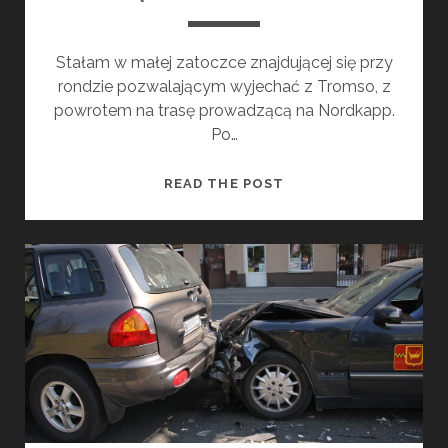
Stałam w małej zatoczce znajdującej się przy
rondzie pozwalającym wyjechać z Tromso, z
powrotem na trasę prowadzącą na Nordkapp.
Po…
S
READ THE POST
Ą
S
I
E
D
Z
K
A
P
O
M