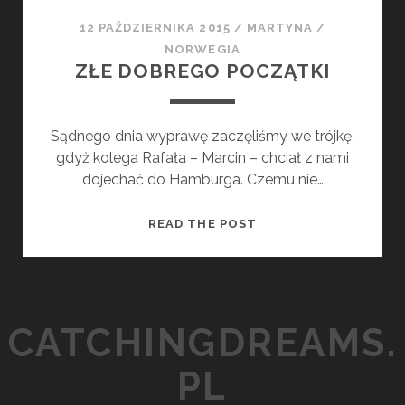
O
12 PAŹDZIERNIKA 2015
/
MARTYNA
/
C
NORWEGIA
ZŁE DOBREGO POCZĄTKI
Sądnego dnia wyprawę zaczęliśmy we trójkę,
gdyż kolega Rafała – Marcin – chciał z nami
dojechać do Hamburga. Czemu nie…
Z
READ THE POST
Ł
E
D
O
CATCHINGDREAMS.
B
R
PL
E
G