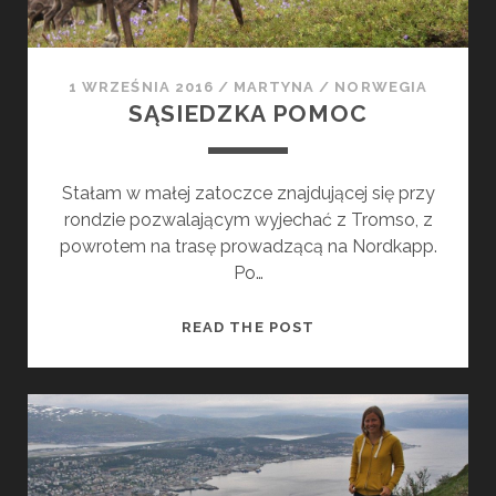
P
O
R
1 WRZEŚNIA 2016
/
MARTYNA
/
NORWEGIA
Z
SĄSIEDZKA POMOC
U
C
E
Stałam w małej zatoczce znajdującej się przy
N
rondzie pozwalającym wyjechać z Tromso, z
I
powrotem na trasę prowadzącą na Nordkapp.
E
Po…
:
S
S
READ THE POST
A
Ą
M
S
O
I
T
E
N
D
A
Z