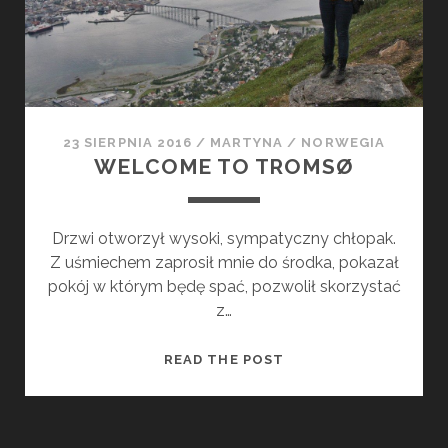
D
K
R
A
O
P
G
O
A
M
N
O
23 SIERPNIA 2016
/
MARTYNA
/
NORWEGIA
A
C
WELCOME TO TROMSØ
P
O
Ł
Drzwi otworzył wysoki, sympatyczny chłopak.
U
Z uśmiechem zaprosił mnie do środka, pokazał
D
pokój w którym będę spać, pozwolił skorzystać
N
z…
I
E
W
READ THE POST
E
L
C