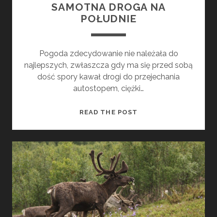
SAMOTNA DROGA NA
POŁUDNIE
Pogoda zdecydowanie nie należała do
najlepszych, zwłaszcza gdy ma się przed sobą
dość spory kawał drogi do przejechania
autostopem, ciężki…
O
READ THE POST
S
T
A
T
E
C
Z
N
E