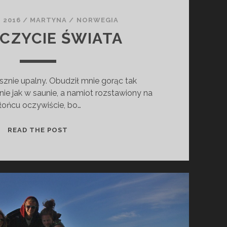
 2016
/
MARTYNA
/
NORWEGIA
ZCZYCIE ŚWIATA
sznie upalny. Obudził mnie gorąc tak
ie jak w saunie, a namiot rozstawiony na
łońcu oczywiście, bo…
N
READ THE POST
A
S
Z
C
Z
Y
C
I