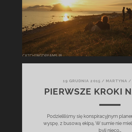
H
O
D
Z
Ą
…
19 GRUDNIA 2015
/
MARTYNA
PIERWSZE KROKI N
Podzieliliśmy się konspiracyjnym plan
wyspę, z busową ekipą. W sumie nie mieli
byli nieco…