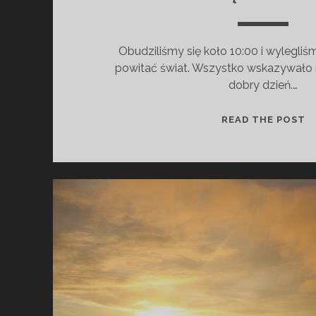
Obudziliśmy się koło 10:00 i wylegli
powitać świat. Wszystko wskazywało n
dobry dzień.…
D
READ THE POST
R
O
G
I
S
I
Ę
R
O
Z
C