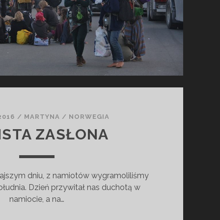
2016
/
MARTYNA
/
NORWEGIA
ISTA ZASŁONA
ajszym dniu, z namiotów wygramoliliśmy
ołudnia. Dzień przywitał nas duchotą w
namiocie, a na…