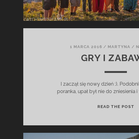
,
S
Z
Y
B
K
O
1 MARCA 2016
/
MARTYNA
/
S
GRY I ZAB
I
Ę
K
I zaczął się nowy dzień :). Podobni
O
poranka, upał był nie do zniesienia 
Ń
C
Z
G
READ THE POST
Y
R
…
Y
I
Z