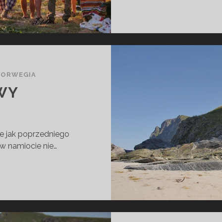
NORWEGIA
AWY
e jak poprzedniego
i w namiocie nie…