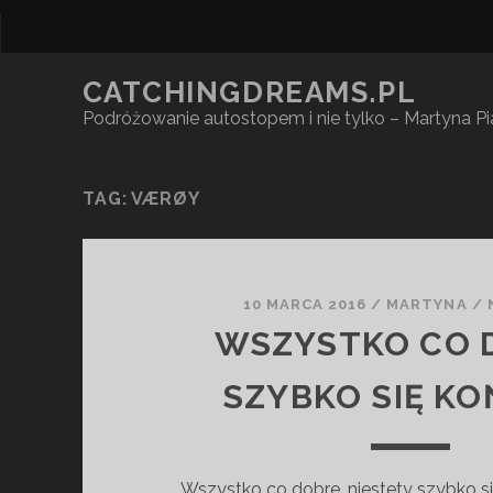
CATCHINGDREAMS.PL
Podróżowanie autostopem i nie tylko – Martyna P
TAG: VÆRØY
10 MARCA 2016
/
MARTYNA
/
WSZYSTKO CO 
SZYBKO SIĘ K
Wszystko co dobre, niestety szybko się