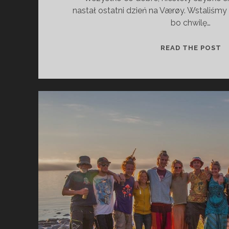
nastał ostatni dzień na Værøy. Wstaliśm
bo chwilę…
READ THE POST
S
Z
Y
S
T
K
O
C
O
D
O
B
R
E