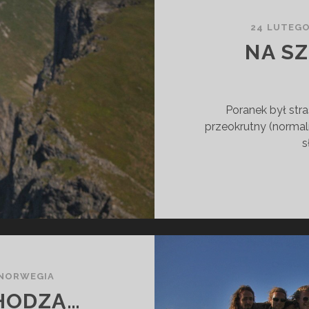
24 LUTEGO
NA S
W
Poranek był stra
przeokrutny (normaln
s
NORWEGIA
CHODZĄ…