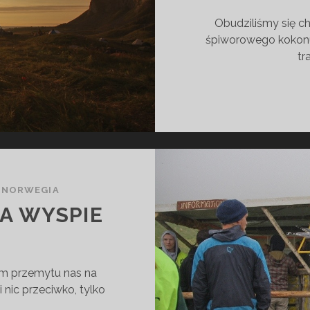
Obudziliśmy się ch
śpiworowego kokonu,
tr
/
NORWEGIA
A WYSPIE
em przemytu nas na
 nic przeciwko, tylko