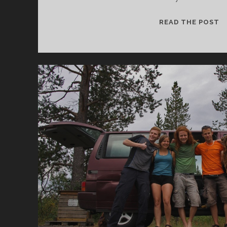
P
READ THE POST
I
E
R
S
Z
E
K
R
O
K
I
N
A
Y