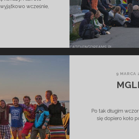
y wyjątkowo wcześnie,
W
9 MARCA 
MGL
Po tak długim wczor
się dopiero koło p