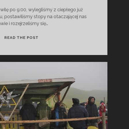
wilę po 9:00, wylegliśmy z ciepłego już
 postawiliśmy stopy na otaczającej nas
awie i rozejrzeliśmy się…
N
READ THE POST
O
W
A
P
R
A
C
A
,
N
O
W
I