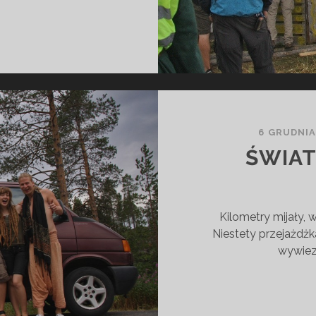
W
6 GRUDNIA
ŚWIAT
Kilometry mijały, 
Niestety przejażdżk
wywiez
W