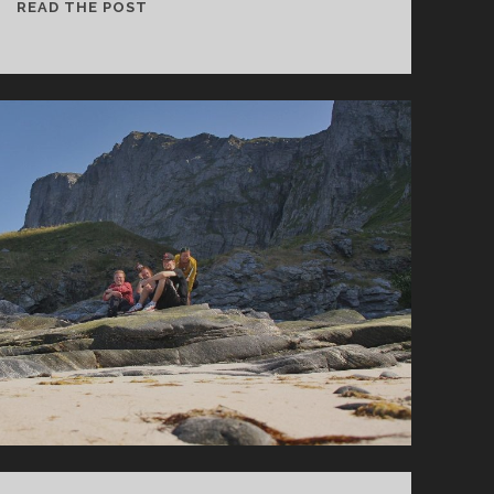
M
READ THE POST
G
L
I
S
T
A
Z
A
S
Ł
O
N
A