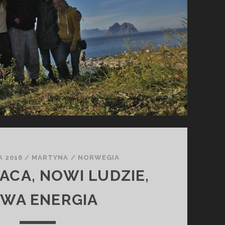
E
Ś
W
I
A
T
A
A 2016
/
MARTYNA
/
NORWEGIA
ACA, NOWI LUDZIE,
WA ENERGIA