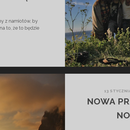
śmy z namiotów, by
a to, że to będzie
13 STYCZNI
NOWA PR
NO