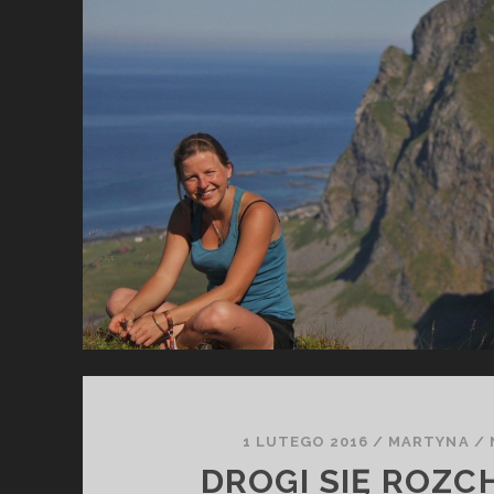
A
B
A
Y
1 LUTEGO 2016
/
MARTYNA
/
DROGI SIĘ ROZ