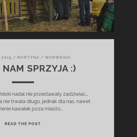
L
U
D
Z
I
E
,
N
 2015
/
MARTYNA
/
NORWEGIA
O
 NAM SPRZYJA :)
W
A
E
widoki nadal nie przestawały zadziwiać…
N
a nie trwała długo, jednak dla nas, nawet
E
ienie kawałek poza miasto…
R
G
I
Ś
READ THE POST
A
W