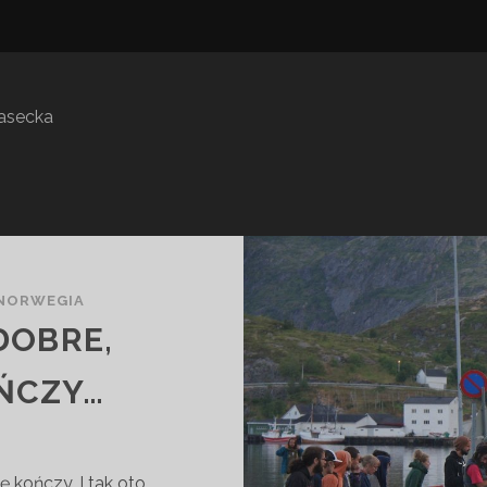
iasecka
NORWEGIA
DOBRE,
OŃCZY…
 kończy. I tak oto