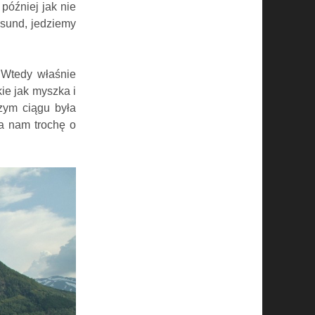
później jak nie
sund,
jedziemy
 Wtedy właśnie
ie jak myszka i
zym ciągu była
a nam trochę o