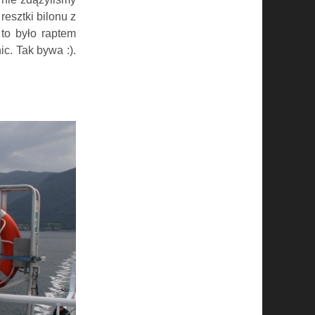
esztki bilonu z
 to było raptem
c. Tak bywa :).