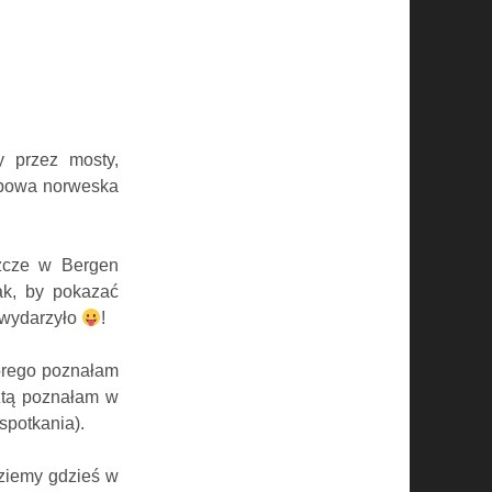
y przez mosty,
typowa norweska
zcze w Bergen
tak, by pokazać
 wydarzyło
!
tórego poznałam
sztą poznałam w
spotkania).
dziemy gdzieś w