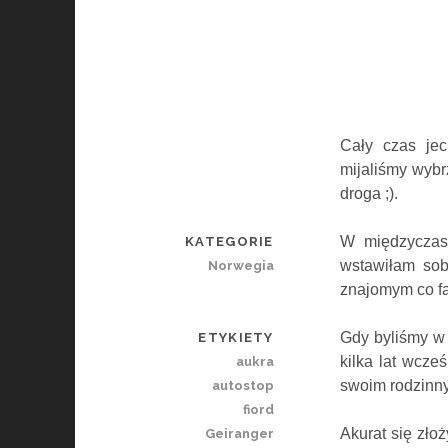
Cały czas jec
mijaliśmy wybr
droga ;).
W międzyczas
KATEGORIE
wstawiłam sobi
Norwegia
znajomym co fa
Gdy byli
ś
my
ETYKIETY
kilka lat wcze
aukra
swoim rodzinny
autostop
fiord
Akurat się zło
Geiranger