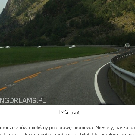
 drodze znów mieliśmy przeprawę promowa.
Niestety, nasza pa
jak reszta i kazała sobie zapłaci
ć
za bilet. I tu problem, bo my