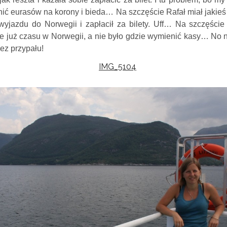
ni
ć
eurasów na korony i bieda… Na szczęście Rafał miał jakieś r
yjazdu do Norwegii i zapłacił za bilety. Uff… Na szczęście
le już czasu w Norwegii, a nie było gdzie wymieni
ć
kasy… No ni
ez przypału!