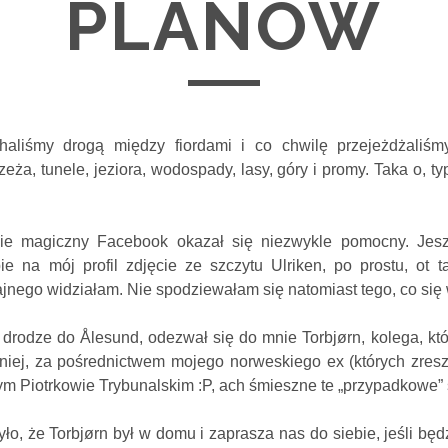
PLANÓW
haliśmy drogą między fiordami i co chwilę przejeżdżaliśm
zeża, tunele, jeziora, wodospady, lasy, góry i promy. Taka o, 
ie magiczny Facebook okazał się niezwykle pomocny. Jes
e na mój profil zdjęcie ze szczytu Ulriken, po prostu, ot 
jnego widziałam. Nie spodziewałam się natomiast tego, co się
w
drodze do
Ålesund
, odezwał się do mnie Torbjørn, kolega, k
śniej, za pośrednictwem mojego norweskiego ex (których zre
m Piotrkowie Trybunalskim :P, ach śmieszne te „przypadkowe” 
żyło, że Torbjørn był w domu i zaprasza nas do siebie, jeśli bę