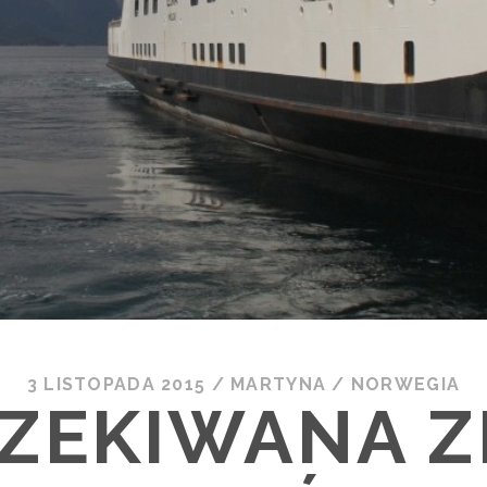
3 LISTOPADA 2015
/
MARTYNA
/
NORWEGIA
ZEKIWANA 