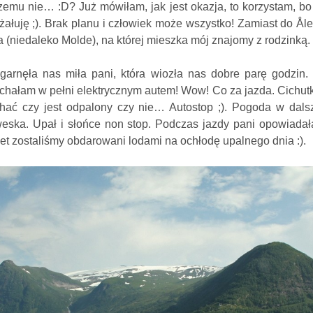
czemu nie… :D? Już mówiłam, jak jest okazja, to korzystam, bo 
 żałuję ;). Brak planu i człowiek może wszystko! Zamiast do
Åle
 (niedaleko Molde), na której mieszka mój znajomy z rodzinką.
garnęła nas miła pani, która wiozła nas dobre parę godzin.
echałam w pełni elektrycznym autem! Wow! Co za jazda. Cichutk
chać czy jest odpalony czy nie… Autostop ;). Pogoda w dals
weska. Upał i słońce non stop. Podczas jazdy pani opowiadał
wet zostaliśmy obdarowani lodami na ochłodę upalnego dnia :).