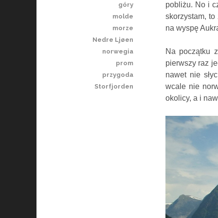
pobliżu. No i 
góry
skorzystam, to
molde
na wyspę Aukra
morze
Nedre Ljøen
Na początku z
norwegia
pierwszy raz j
prom
nawet nie sły
przygoda
wcale nie nor
Storfjorden
okolicy, a i na