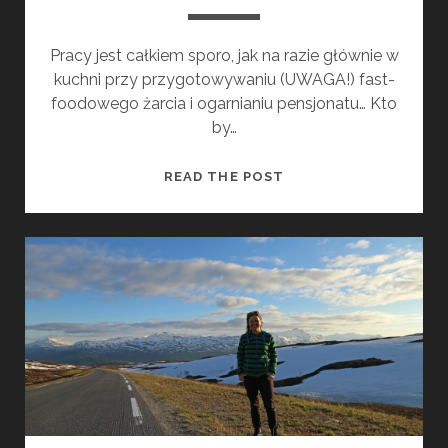
Pracy jest całkiem sporo, jak na razie głównie w
kuchni przy przygotowywaniu (UWAGA!) fast-
foodowego żarcia i ogarnianiu pensjonatu… Kto
by…
N
READ THE POST
O
W
A
P
R
A
C
A