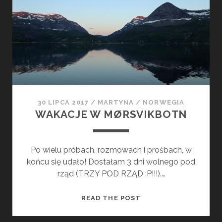
C
J
E
W
M
Ø
R
S
V
30 LIPCA 2017
/
MARTYNA
/
NORWEGIA
I
WAKACJE W MØRSVIKBOTN
K
B
O
Po wielu próbach, rozmowach i prośbach, w
T
końcu się udało! Dostałam 3 dni wolnego pod
N
rząd (TRZY POD RZĄD :P!!!).…
–
P
W
READ THE POST
R
A
Z
K