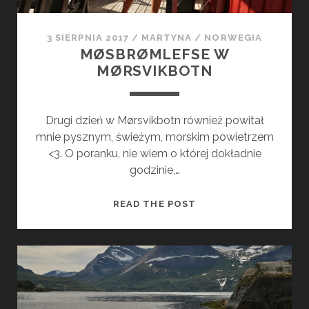
–
N
3 SIERPNIA 2017
/
MARTYNA
/
NORWEGIA
I
MØSBRØMLEFSE W
B
MØRSVIKBOTN
Y
T
A
Drugi dzień w Mørsvikbotn również powitał
K
mnie pysznym, świeżym, morskim powietrzem
S
<3. O poranku, nie wiem o której dokładnie
A
godzinie,…
M
O
M
READ THE POST
,
Ø
A
S
J
B
E
R
D
Ø
N
M