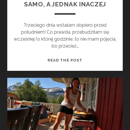
SAMO, A JEDNAK INACZEJ
Trzeciego dnia wstałam dopiero przed
południem! Co prawda, przebudziłam się
wcześniej (o której godzinie, to nie mam pojęcia,
bo przecież…
M
READ THE POST
Ø
R
S
V
I
K
B
O
T
N