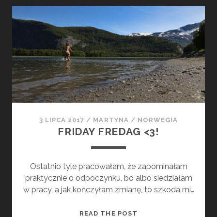
E
A
Ł
C
A
J
M
E
Y
W
W
M
A
Ø
N
R
I
S
E
V
3 LIPCA 2017
/
MARTYNA
/
NORWEGIA
L
I
FRIDAY FREDAG <3!
O
K
D
B
Ó
O
Ostatnio tyle pracowałam, że zapominałam
W
T
praktycznie o odpoczynku, bo albo siedziałam
N
w pracy, a jak kończyłam zmianę, to szkoda mi…
F
READ THE POST