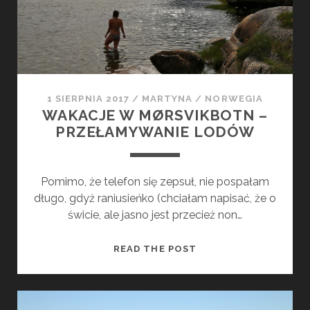
A
L
K
E
I
F
N
S
A
E
C
W
1 SIERPNIA 2017
/
MARTYNA
/
NORWEGIA
Z
M
WAKACJE W MØRSVIKBOTN –
E
Ø
PRZEŁAMYWANIE LODÓW
J
R
S
V
Pomimo, że telefon się zepsuł, nie pospałam
I
długo, gdyż raniusieńko (chciałam napisać, że o
K
świcie, ale jasno jest przecież non…
B
O
W
READ THE POST
T
A
N
K
A