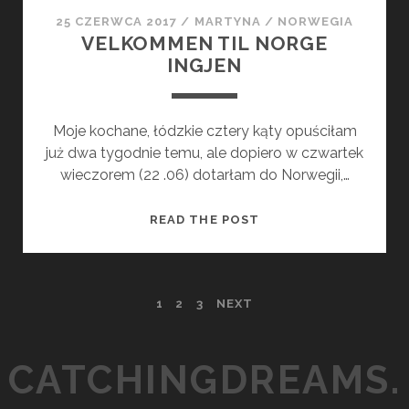
25 CZERWCA 2017
/
MARTYNA
/
NORWEGIA
VELKOMMEN TIL NORGE
INGJEN
Moje kochane, łódzkie cztery kąty opuściłam
już dwa tygodnie temu, ale dopiero w czwartek
wieczorem (22 .06) dotarłam do Norwegii,…
V
READ THE POST
E
L
K
N
1
2
3
NEXT
O
M
A
M
CATCHINGDREAMS.
E
W
N