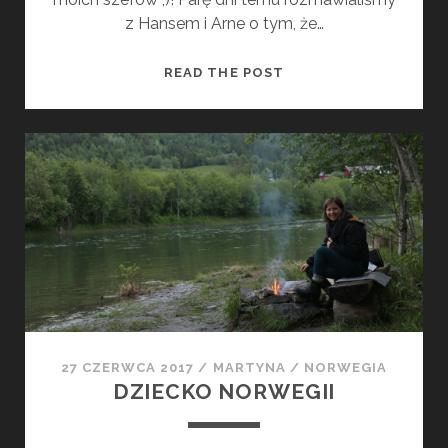
E
z Hansem i Arne o tym, że…
M
READ THE POST
A
M
S
W
Ó
J
R
O
W
E
R
27 CZERWCA 2017
/
MARTYNA
/
NORWEGIA
DZIECKO NORWEGII