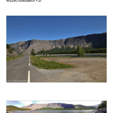
wszechświatem <3!