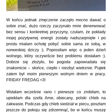
W końcu jednak zmęczenie zaczęło mocno dawać o
sobie znać, dużo rzeczy zaczynało mnie denerwować
bez sensu i konkretnej przyczyny, czułam, że pokłady
mojej pozytywnej energii zostały nadszarpnięte i po
prostu miałam ochotę pobyć sobie sama ze sobą, w
norweskiej dziczy :). Poprosiłam więc o jeden dzień
wolnego, który oczywiście bez problemu dostałam :).
Dobrze się złożyło, bo pogoda zapowiadała się
znakomicie – słońce, ciepło i niezbyt wietrznie. Piątek
zatem był moim pierwszym wolnym dniem w pracy.
FRIDAY FREDAG <3!
Wstałam wcześnie rano i pierwsze co zrobiłam, to
upiekłam dla szefa Arne, obiecany, polski chleb na
zakwasie. Podczas gdy chleb siedział w piecu, poszłam
jeszcze do pokoju się zdrzemnąć, bo w końcu muszę