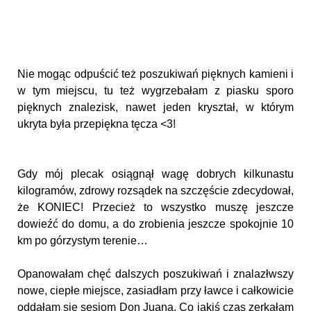
Nie mogąc odpuścić też poszukiwań pięknych kamieni i
w tym miejscu, tu też wygrzebałam z piasku sporo
pięknych znalezisk, nawet jeden kryształ, w którym
ukryta była przepiękna tęcza <3!
Gdy mój plecak osiągnął wagę dobrych kilkunastu
kilogramów, zdrowy rozsądek na szczęście zdecydował,
że KONIEC! Przecież to wszystko muszę jeszcze
dowieźć do domu, a do zrobienia jeszcze spokojnie 10
km po górzystym terenie…
Opanowałam chęć dalszych poszukiwań i znalazłwszy
nowe, ciepłe miejsce, zasiadłam przy ławce i całkowicie
oddałam się sesjom Don Juana. Co jakiś czas zerkałam