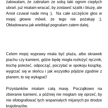
żałowałam, że zabrałam ze sobą taki ogrom ciepłych
ubrań. już miałam wracać, by zostawić szalik i bluzę, ale
Anioł czuwał nade mną :). Na całe szczęście głos w
mojej głowie mówił, że tego nie pożałuję ;).
Obładowana jak wielbłąd pognałam zatem dalej.
Celem mojej wyprawy miała być plaża, albo skrawek
piachu czy kamieni, gdzie będę mogła rozłożyć ręcznik,
trochę poleżeć, odpocząć, poczytać w spokoju książkę,
wygrzać się w słońcu i jak wszystko pójdzie zgodnie z
planem, to się wykąpać!
Przystanków miałam całą masę. Początkowo na
zbieranie kamieni, a później nie mogłam się oprzeć, by
nie sfotografować tych wspaniałych mijanych po drodze
krajobrazów.