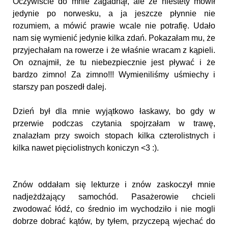
Oczywiście do mnie zagadnął, ale że niestety mówił
jedynie po norwesku, a ja jeszcze płynnie nie
rozumiem, a mówić prawie wcale nie potrafię. Udało
nam się wymienić jedynie kilka zdań. Pokazałam mu, że
przyjechałam na rowerze i że właśnie wracam z kąpieli.
On oznajmił, że tu niebezpiecznie jest pływać i że
bardzo zimno! Za zimno!!! Wymieniliśmy uśmiechy i
starszy pan poszedł dalej.
Dzień był dla mnie wyjątkowo łaskawy, bo gdy w
przerwie podczas czytania spojrzałam w trawę,
znalazłam przy swoich stopach kilka czterolistnych i
kilka nawet pięciolistnych koniczyn <3 :).
Znów oddałam się lekturze i znów zaskoczył mnie
nadjeżdżający samochód. Pasażerowie chcieli
zwodować łódź, co średnio im wychodziło i nie mogli
dobrze dobrać kątów, by tyłem, przyczepą wjechać do