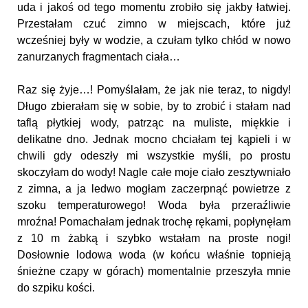
uda i jakoś od tego momentu zrobiło się jakby łatwiej.
Przestałam czuć zimno w miejscach, które już
wcześniej były w wodzie, a czułam tylko chłód w nowo
zanurzanych fragmentach ciała…
Raz się żyje…! Pomyślałam, że jak nie teraz, to nigdy!
Długo zbierałam się w sobie, by to zrobić i stałam nad
taflą płytkiej wody, patrząc na muliste, miękkie i
delikatne dno. Jednak mocno chciałam tej kąpieli i w
chwili gdy odeszły mi wszystkie myśli, po prostu
skoczyłam do wody! Nagle całe moje ciało zesztywniało
z zimna, a ja ledwo mogłam zaczerpnąć powietrze z
szoku temperaturowego! Woda była przeraźliwie
mroźna! Pomachałam jednak trochę rękami, popłynęłam
z 10 m żabką i szybko wstałam na proste nogi!
Dosłownie lodowa woda (w końcu właśnie topnieją
śnieżne czapy w górach) momentalnie przeszyła mnie
do szpiku kości.