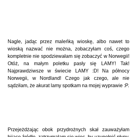
Nagle, jadąc przez maleńką wioskę, albo nawet to
wioską nazwać nie można, zobaczyłam coś, czego
kompletnie nie spodziewałam się zobaczyć w Norwegii!
Otóż, na małym poletku pasły się LAMY! Tak!
Najprawdziwsze w świecie LAMY :D! Na północy
Norwegii, w Nordland! Czego jak czego, ale nie
sądziłam, że akurat lamy spotkam na mojej wyprawie :P.
Przejeżdżając obok przydrożnych skał zauważyłam
bijące źródło, zatrzymałam się więc, by uzupełnić płyny,