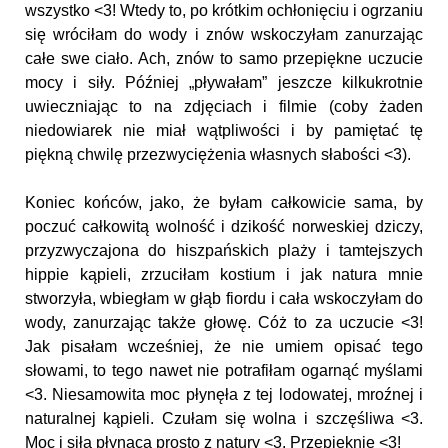
wszystko <3! Wtedy to, po krótkim ochłonięciu i ogrzaniu
się wróciłam do wody i znów wskoczyłam zanurzając
całe swe ciało. Ach, znów to samo przepiękne uczucie
mocy i siły. Później „pływałam” jeszcze kilkukrotnie
uwieczniając to na zdjęciach i filmie (coby żaden
niedowiarek nie miał wątpliwości i by pamiętać tę
piękną chwilę przezwyciężenia własnych słabości <3).
Koniec końców, jako, że byłam całkowicie sama, by
poczuć całkowitą wolność i dzikość norweskiej dziczy,
przyzwyczajona do hiszpańskich plaży i tamtejszych
hippie kąpieli, zrzuciłam kostium i jak natura mnie
stworzyła, wbiegłam w głąb fiordu i cała wskoczyłam do
wody, zanurzając także głowę. Cóż to za uczucie <3!
Jak pisałam wcześniej, że nie umiem opisać tego
słowami, to tego nawet nie potrafiłam ogarnąć myślami
<3. Niesamowita moc płynęła z tej lodowatej, mroźnej i
naturalnej kąpieli. Czułam się wolna i szczęśliwa <3.
Moc i siła płynąca prosto z natury <3. Przepięknie <3!