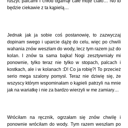
ruszyć palcami i chłód ogarnął całe moje ciało… No to
będzie ciekawie z ta kąpielą…
Jednak jak ja sobie coś postanowię, to zazwyczaj
dopinam swego i uparcie dążę do celu, więc po chwili
wahania znów weszłam do wody, lecz tym razem już do
kolan. I znów ta sama bajka! Nogi zesztywniały mi
ponownie, tylko teraz nie tylko w stopach, palcach i
kostkach, ale i w kolanach :D! Co ja robię?! To przecież
serio mega szalony pomysł. Teraz nie dziwię się, że
wszyscy którym wspominałam o kąpieli patrzyli na mnie
jak na wariatkę i nie za bardzo wierzyli w me zamiary…
Wróciłam na ręcznik, ogrzałam się znów chwilę i
ponownie wróciłam do wody. Tym razem weszłam po