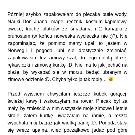
Później szybko zapakowałam do plecaka butle wody,
Nauki Don Juana, mapę, ręcznik, kostium kąpielowy,
owoce, trochę płatków ze śniadania i 2 kanapki z
brunostem (w końcu norweska wycieczka nie ;)?). Nie
zapominając, że pomimo mamy upał, to jestem w
Norwegii i pogoda lubi się drastycznie zmieniać,
zapakowałam też zimowy szal, do tego ciepłą bluzę,
rękawiczki i zimową kurtkę :D. Nie ma to jak jechać na
plażę, by wykąpać się w morzu, będąc ubranym w
zimowe odzienie :D. Chyba tylko ja tak robię…
Przed wyjściem chwyciłam jeszcze kubek gorącej,
świeżej kawy i wskoczyłam na rower. Plecak był za
mały, by zmieścić w nim wszystkie moje zimowe i letnie
stroje, zatem kurtkę uwiązałam na ramie, a reszta
wypchała mój bagaż jak wielką banię :D. Pogoda stała
się wręcz upalna, więc początkowo jadąc pod górę