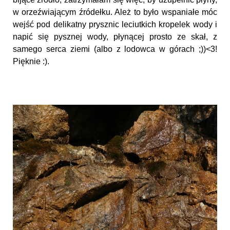
w orzeźwiającym źródełku. Ależ to było wspaniałe móc
wejść pod delikatny prysznic leciutkich kropelek wody i
napić się pysznej wody, płynącej prosto ze skał, z
samego serca ziemi (albo z lodowca w górach ;))<3!
Pięknie :).