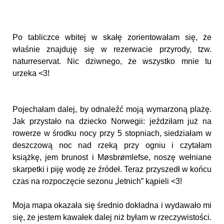
Po tabliczce wbitej w skałę zorientowałam się, że
właśnie znajduję się w rezerwacie przyrody, tzw.
naturreservat. Nic dziwnego, że wszystko mnie tu
urzeka <3!
Pojechałam dalej, by odnaleźć moją wymarzoną plażę.
Jak przystało na dziecko Norwegii: jeździłam już na
rowerze w środku nocy przy 5 stopniach, siedziałam w
deszczową noc nad rzeką przy ogniu i czytałam
książkę, jem brunost i Møsbrømlefse, noszę wełniane
skarpetki i piję wodę ze źródeł. Teraz przyszedł w końcu
czas na rozpoczęcie sezonu „letnich” kąpieli <3!
Moja mapa okazała się średnio dokładna i wydawało mi
się, że jestem kawałek dalej niż byłam w rzeczywistości.