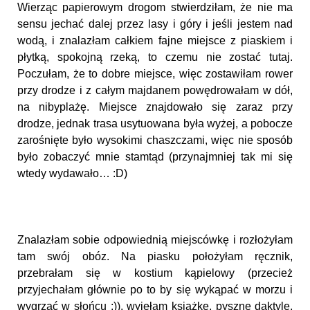
Wierząc papierowym drogom stwierdziłam, że nie ma
sensu jechać dalej przez lasy i góry i jeśli jestem nad
wodą, i znalazłam całkiem fajne miejsce z piaskiem i
płytką, spokojną rzeką, to czemu nie zostać tutaj.
Poczułam, że to dobre miejsce, więc zostawiłam rower
przy drodze i z całym majdanem powędrowałam w dół,
na nibyplażę. Miejsce znajdowało się zaraz przy
drodze, jednak trasa usytuowana była wyżej, a pobocze
zarośnięte było wysokimi chaszczami, więc nie sposób
było zobaczyć mnie stamtąd (przynajmniej tak mi się
wtedy wydawało… :D)
Znalazłam sobie odpowiednią miejscówkę i rozłożyłam
tam swój obóz. Na piasku położyłam ręcznik,
przebrałam się w kostium kąpielowy (przecież
przyjechałam głównie po to by się wykąpać w morzu i
wygrzać w słońcu ;)), wyjęłam książkę, pyszne daktyle,