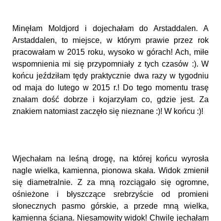
Minęłam Moldjord i dojechałam do Arstaddalen. A
Arstaddalen, to miejsce, w którym prawie przez rok
pracowałam w 2015 roku, wysoko w górach! Ach, miłe
wspomnienia mi się przypomniały z tych czasów :). W
końcu jeździłam tędy praktycznie dwa razy w tygodniu
od maja do lutego w 2015 r.! Do tego momentu trasę
znałam dość dobrze i kojarzyłam co, gdzie jest. Za
znakiem natomiast zaczęło się nieznane :)! W końcu :)!
Wjechałam na leśną drogę, na której końcu wyrosła
nagle wielka, kamienna, pionowa skała. Widok zmienił
się diametralnie. Z za mną rozciągało się ogromne,
ośnieżone i błyszczące srebrzyście od promieni
słonecznych pasmo górskie, a przede mną wielka,
kamienna ściana. Niesamowity widok! Chwilę jechałam