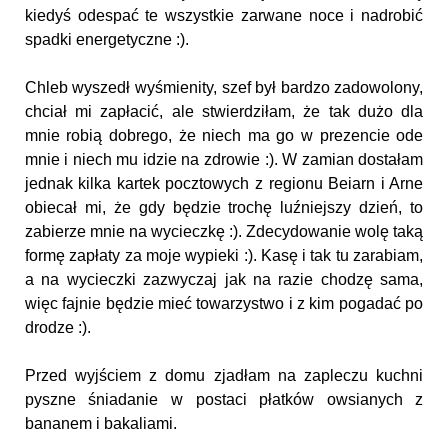
kiedyś odespać te wszystkie zarwane noce i nadrobić
spadki energetyczne :).
Chleb wyszedł wyśmienity, szef był bardzo zadowolony,
chciał mi zapłacić, ale stwierdziłam, że tak dużo dla
mnie robią dobrego, że niech ma go w prezencie ode
mnie i niech mu idzie na zdrowie :). W zamian dostałam
jednak kilka kartek pocztowych z regionu Beiarn i Arne
obiecał mi, że gdy będzie trochę luźniejszy dzień, to
zabierze mnie na wycieczkę :). Zdecydowanie wolę taką
formę zapłaty za moje wypieki :). Kasę i tak tu zarabiam,
a na wycieczki zazwyczaj jak na razie chodzę sama,
więc fajnie będzie mieć towarzystwo i z kim pogadać po
drodze :).
Przed wyjściem z domu zjadłam na zapleczu kuchni
pyszne śniadanie w postaci płatków owsianych z
bananem i bakaliami.