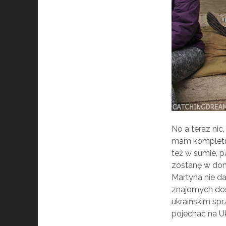
No a teraz nic
mam kompletny
też w sumie, p
zostanę w domu
Martyna nie d
znajomych dos
ukraińskim spr
pojechać na Uk