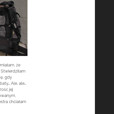
umiałam, że
 Stwierdziłam
cę, gdy
aty… Ale, ale…
ość jej
lowanym,
estra chciałam