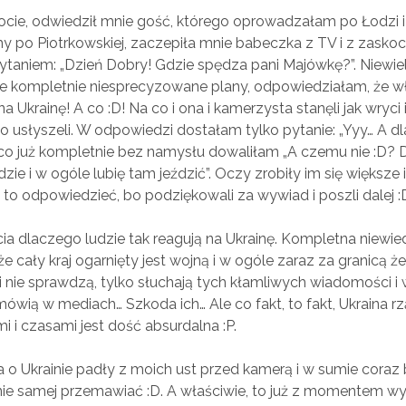
ocie, odwiedził mnie gość, którego oprowadzałam po Łodzi 
y po Piotrkowskiej, zaczepiła mnie babeczka z TV i z zasko
pytaniem: „Dzień Dobry! Gdzie spędza pani Majówkę?”. Niewie
e kompletnie niesprecyzowane plany, odpowiedziałam, że wł
 Ukrainę! A co :D! Na co i ona i kamerzysta stanęli jak wryci 
 co usłyszeli. W odpowiedzi dostałam tylko pytanie: „Yyy… A 
 co już kompletnie bez namysłu dowaliłam „A czemu nie :D? 
ie i w ogóle lubię tam jeździć”. Oczy zrobiły im się większe i
a to odpowiedzieć, bo podziękowali za wywiad i poszli dalej :
a dlaczego ludzie tak reagują na Ukrainę. Kompletna niewie
 że cały kraj ogarnięty jest wojną i w ogóle zaraz za granicą 
 nie sprawdzą, tylko słuchają tych kłamliwych wiadomości i
ówią w mediach… Szkoda ich… Ale co fakt, to fakt, Ukraina rz
 i czasami jest dość absurdalna :P.
 o Ukrainie padły z moich ust przed kamerą i w sumie coraz 
ie samej przemawiać :D. A właściwie, to już z momentem w