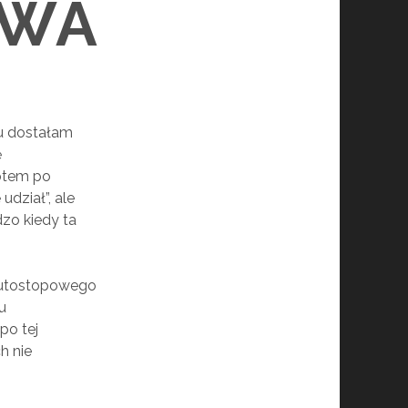
OWA
mu dostałam
ę
ptem po
dział”, ale
dzo kiedy ta
 Autostopowego
u
po tej
h nie