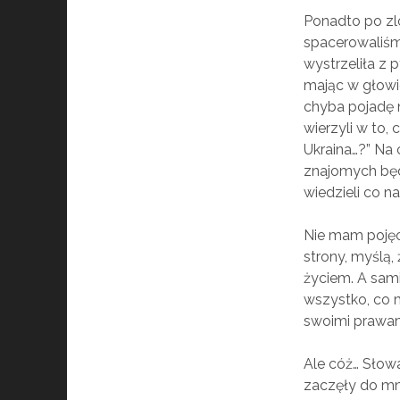
Ponadto po zl
spacerowaliśm
wystrzeliła z 
mając w głowi
chyba pojadę na
wierzyli w to,
Ukraina…?” Na
znajomych będz
wiedzieli co n
Nie mam pojęci
strony, myślą,
życiem. A sami
wszystko, co m
swoimi prawami
Ale cóż… Słowa
zaczęły do mn