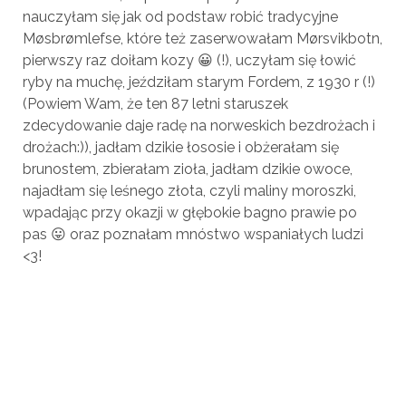
nauczyłam się jak od podstaw robić tradycyjne
Møsbrømlefse, które też zaserwowałam Mørsvikbotn,
pierwszy raz doiłam kozy 😀 (!), uczyłam się łowić
ryby na muchę, jeździłam starym Fordem, z 1930 r (!)
(Powiem Wam, że ten 87 letni staruszek
zdecydowanie daje radę na norweskich bezdrożach i
drożach:)), jadłam dzikie łososie i obżerałam się
brunostem, zbierałam zioła, jadłam dzikie owoce,
najadłam się leśnego złota, czyli maliny moroszki,
wpadając przy okazji w głębokie bagno prawie po
pas 😛 oraz poznałam mnóstwo wspaniałych ludzi
<3!