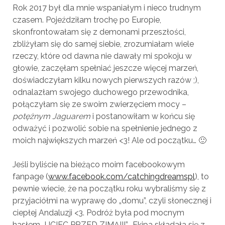
Rok 2017 był dla mnie wspaniałym i nieco trudnym
czasem. Pojeździłam trochę po Europie,
skonfrontowałam się z demonami przeszłości,
zbliżyłam się do samej siebie, zrozumiałam wiele
rzeczy, które od dawna nie dawały mi spokoju w
głowie, zaczęłam spełniać jeszcze więcej marzeń,
doświadczyłam kilku nowych pierwszych razów ;),
odnalazłam swojego duchowego przewodnika,
połączyłam się ze swoim zwierzęciem mocy –
potężnym Jaguarem
i postanowiłam w końcu się
odważyć i pozwolić sobie na spełnienie jednego z
moich największych marzeń <3! Ale od początku… 🙂
Jeśli byliście na bieżąco moim facebookowym
fanpage (
www.facebook.com/catchingdreamspl
), to
pewnie wiecie, że na początku roku wybraliśmy się z
przyjaciółmi na wyprawę do „domu”, czyli słonecznej i
ciepłej Andaluzji <3. Podróż była pod mocnym
hasłem „UCIEC PRZED ZIMĄ!!!”… Ekipa składała się z