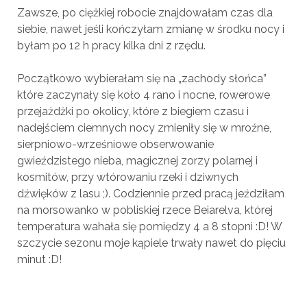
Zawsze, po ciężkiej robocie znajdowałam czas dla
siebie, nawet jeśli kończyłam zmianę w środku nocy i
byłam po 12 h pracy kilka dni z rzędu.
Początkowo wybierałam się na „zachody słońca”
które zaczynały się koło 4 rano i nocne, rowerowe
przejażdżki po okolicy, które z biegiem czasu i
nadejściem ciemnych nocy zmieniły się w mroźne,
sierpniowo-wrześniowe obserwowanie
gwieździstego nieba, magicznej zorzy polarnej i
kosmitów, przy wtórowaniu rzeki i dziwnych
dźwięków z lasu ;). Codziennie przed pracą jeździłam
na morsowanko w pobliskiej rzece Beiarelva, której
temperatura wahała się pomiędzy 4 a 8 stopni :D! W
szczycie sezonu moje kąpiele trwały nawet do pięciu
minut :D!