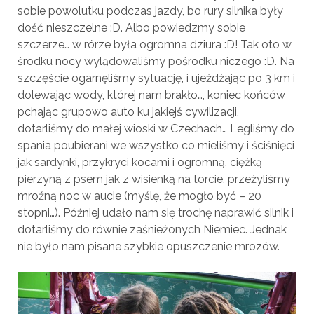
sobie powolutku podczas jazdy, bo rury silnika były
dość nieszczelne :D. Albo powiedzmy sobie
szczerze… w rórze była ogromna dziura :D! Tak oto w
środku nocy wylądowaliśmy pośrodku niczego :D. Na
szczęście ogarnęliśmy sytuację, i ujeżdżając po 3 km i
dolewając wody, której nam brakło…, koniec końców
pchając grupowo auto ku jakiejś cywilizacji,
dotarliśmy do małej wioski w Czechach… Legliśmy do
spania poubierani we wszystko co mieliśmy i ściśnięci
jak sardynki, przykryci kocami i ogromną, ciężką
pierzyną z psem jak z wisienką na torcie, przeżyliśmy
mroźną noc w aucie (myślę, że mogło być – 20
stopni…). Później udało nam się trochę naprawić silnik i
dotarliśmy do równie zaśnieżonych Niemiec. Jednak
nie było nam pisane szybkie opuszczenie mrozów.