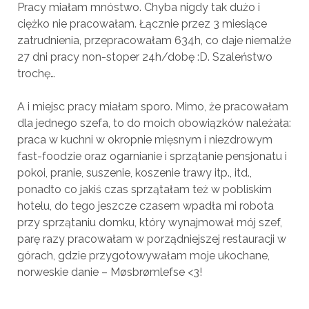
Pracy miałam mnóstwo. Chyba nigdy tak dużo i
ciężko nie pracowałam. Łącznie przez 3 miesiące
zatrudnienia, przepracowałam 634h, co daje niemalże
27 dni pracy non-stoper 24h/dobę :D. Szaleństwo
trochę…
A i miejsc pracy miałam sporo. Mimo, że pracowałam
dla jednego szefa, to do moich obowiązków należała:
praca w kuchni w okropnie mięsnym i niezdrowym
fast-foodzie oraz ogarnianie i sprzątanie pensjonatu i
pokoi, pranie, suszenie, koszenie trawy itp., itd.,
ponadto co jakiś czas sprzątałam też w pobliskim
hotelu, do tego jeszcze czasem wpadła mi robota
przy sprzątaniu domku, który wynajmował mój szef,
parę razy pracowałam w porządniejszej restauracji w
górach, gdzie przygotowywałam moje ukochane,
norweskie danie – Møsbrømlefse <3!