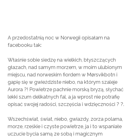
A przedostatnią noc w Norwegii opisałam na
facebooku tak:
Właśnie sobie siedzę na wielkich, błyszczących
głazach, nad samym morzem, w moim ulubionym
miejscu, nad norweskim fiordem w Mørsvikbotn i
gapię się w gwieździste niebo, na którym szaleje
Aurora ?! Powietrze pachnie morską bryzą, słychać
lekki szum delikatnych fal, a ja wprost nie potrafię
opisać swojej radości, szczęścia i wdzięczności ? ?.
Wszechświat, świat, niebo, gwiazdy, zorza polarna,
morze, rześkie i czyste powietrze, ja i to wspaniałe
uczucie bycia samą ze sobą i magicznym