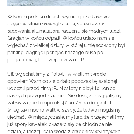
W końcu po kilku dniach wymian przedziwnych
części w silniku wewnątrz auta, setek razów
ładowania akumulatora, radzeniu się mądrych ludzi,
Gracjan w końcu odpalił! W końcu udało nam się
wyjechać z wielkiej dziury, w której umiejscowiony był
parking, ciągnąc i pchając naszego busa po
podjazdowej, lodowej zjeżdżalni :P.
Uff, wyjechaliśmy z Polski. I w wielkim skrócie
opowiem Wam co się działo podczas tej szalonej
ucieczki przed zimą :P… Niestety nie był to koniec
naszych przygód z autem. Nie dość, że osiągaliśmy
zatrważające tempo ok. 40 km/h na drogach, to
śnieg tak mocno walił w szyby, że ledwo mogliśmy
ujechać… W międzyczasie, myśląc, że przejechaliśmy
już spory kawałek, okazało się, że chłodnica nie
działa, a raczej… cała woda z chłodnicy wylatywała