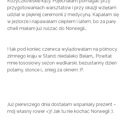
Kożyczkowskie kąty. Pojechałam pomagać przy
przygotowaniach warsztatów i przy okazji wzięłam
udział w pięknej ceremonii z medycyną. Kapałam się
w jeziorze i napawałam ciepłem i latem, bo za parę
chwil miałam już ruszać do Norwegii…
I tak pod koniec czerwca wylądowałam na północy
zimnego kraju w Stand, niedaleko Beiarn… Powitał
mnie łososiowy sezon wędkarski, bezustanny dzień
polarny, słońce i… śnieg za oknem :P.
Już pierwszego dnia dostałam wspaniały prezent –
mój własny rower <3! Jak tu nie kochać Norwegii ;).