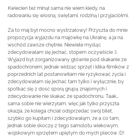
Kwiecień też minął sama nie wiem kiedy, na
radowaniu się wiosną, świętami, rodziną i przyjaciółmi.
Za to maj był mocno wystrzałowy! Przyszła do mnie
propozycja wyjazdu na majówkę na Ukrainę, a ja na
wschód zawsze chętnie. Niewiele myśląc
zdecydowałam się jechać, stopem oczywiście :).
Wyjazd był zorganizowany głównie pod skakanie ze
spadochronem, jednak widząc sprzęt i kilka filmików z
poprzednich lat postanowiłam nie ryzykować życia i
zdecydowałam się jechać tam tylko i wyłącznie, by
spotkać się z dość sporą grupą znajomych i
zdecydowanie nie skakać ze spadochronu. Taak…
sama sobie nie wierzyłam, więc jak tylko przyszła
okazja, że kolega chciał odsprzedać swój bilet,
szybko go kupiłam i zdecydowałąm, że a co tam,
jednak sobie skoczę z tego samolotu wiekowym,
wojskowym sprzętem upiętym do mych pleców :D!