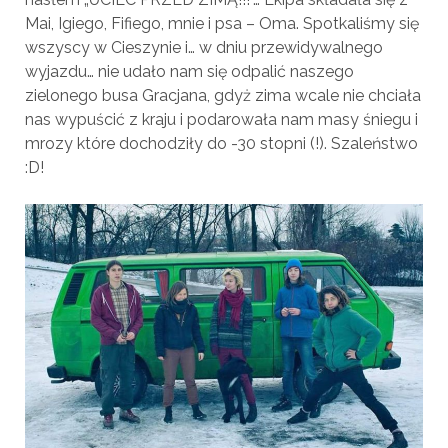
Mai, Igiego, Fifiego, mnie i psa – Oma. Spotkaliśmy się
wszyscy w Cieszynie i… w dniu przewidywalnego
wyjazdu… nie udało nam się odpalić naszego
zielonego busa Gracjana, gdyż zima wcale nie chciała
nas wypuścić z kraju i podarowała nam masy śniegu i
mrozy które dochodziły do -30 stopni (!). Szaleństwo
:D!