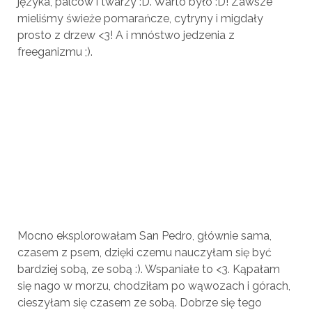
języka, palców i twarzy :D. Warto było :D! Zawsze
mieliśmy świeże pomarańcze, cytryny i migdały
prosto z drzew <3! A i mnóstwo jedzenia z
freeganizmu ;).
Mocno eksplorowałam San Pedro, głównie sama,
czasem z psem, dzięki czemu nauczyłam się być
bardziej sobą, ze sobą :). Wspaniałe to <3. Kąpałam
się nago w morzu, chodziłam po wąwozach i górach,
cieszyłam się czasem ze sobą. Dobrze się tego