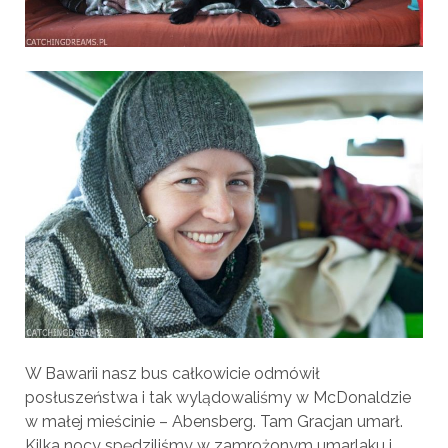
W Bawarii nasz bus całkowicie odmówił
posłuszeństwa i tak wylądowaliśmy w McDonaldzie
w małej mieścinie – Abensberg. Tam Gracjan umarł.
Kilka nocy spędziliśmy w zamrożonym umarlaku i